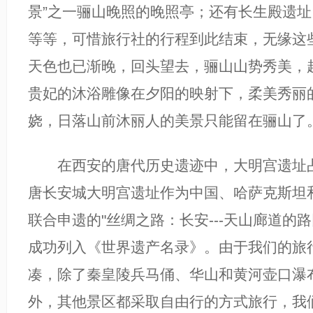
景”之一骊山晚照的晚照亭；还有长生殿遗
等等，可惜旅行社的行程到此结束，无缘这
天色也已渐晚，回头望去，骊山山势秀美，
贵妃的沐浴雕像在夕阳的映射下，柔美秀丽
娆，日落山前沐丽人的美景只能留在骊山了
在西安的唐代历史遗迹中，大明宫遗址占
唐长安城大明宫遗址作为中国、哈萨克斯坦
联合申遗的"丝绸之路：长安---天山廊道的
成功列入《世界遗产名录》。由于我们的旅
凑，除了秦皇陵兵马俑、华山和黄河壶口瀑
外，其他景区都采取自由行的方式旅行，我