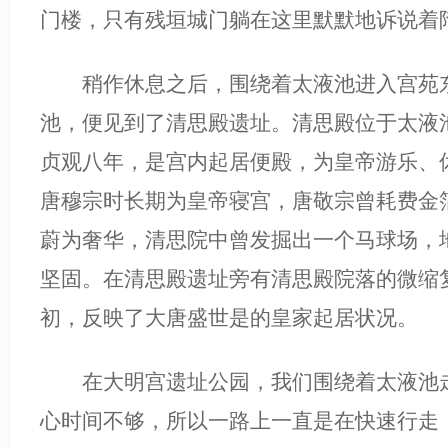
门楼，只有残垣城门躺在这里默默地诉说着
稍作休息之后，围绕着太液池进入宫苑东
池，便见到了清思殿遗址。清思殿位于太液
贞观八年，是宫内起居便殿，为皇帝游乐、
唐穆宗时长期为皇帝寝宫，唐敬宗曾耗费金
蔚为奢华，清思院中曾发掘出一个马球场，
坚固。在清思殿遗址旁有清思殿院落的微缩
初，反映了大唐盛世是的皇家起居状况。
在大明宫遗址公园，我们围绕着太液池走
心时间不够，所以一路上一直是在快速行走