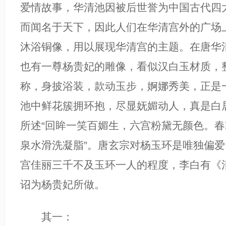
爱情故事，华清池因被后世誉为中国古代四
而闻名于天下，因此人们在华清宫外的广场
沐浴铜像，用以展现华清宫的主题。在唐华
也有一尊杨贵妃的雕像，看似汉白玉材质，
称，身披浴装，款动玉步，婀娜秀美，正是一
池中鲜花簇拥环抱，尽显妩媚动人，真是白
所述“回眸一笑百媚生，六宫粉黛无颜色。
泉水滑洗凝脂”。唐玄宗对杨玉环是唯独偏
宫佳丽三千不及玉环一人的程度，李白有《
诏为杨贵妃所做。
其一：