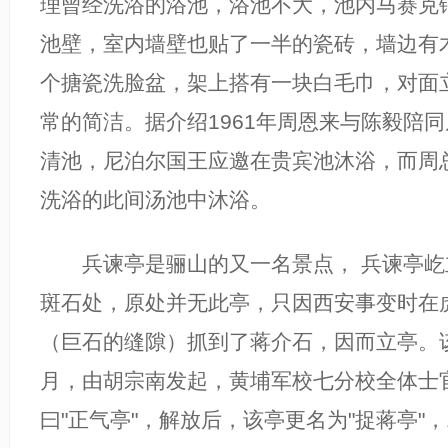
理曾经洗浴的浴池，浴池不大，池内马赛克
池壁，室内墙壁也贴了一半的瓷砖，墙边有
个搪瓷洗脸盆，架上搭有一块白毛巾，对面
常的简洁。据介绍1961年周恩来与陈毅陪
清池，尼泊尔国王应邀在贵宾池沐浴，而周
洗浴的此间汤池中沐浴。
兵谏亭是骊山的又一名景点， 兵谏亭屹
斑石处，原处并无此亭，只因西安事变时在
（巨石的缝隙）抓到了蒋介石，因而立亭。该
月，由胡宗南发起，黄埔军校七分校全体士
曰"正气亭"，解放后，该亭更名为"捉蒋亭"，1