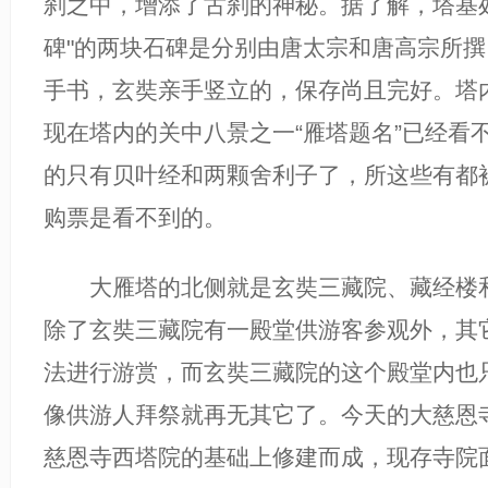
刹之中，增添了古刹的神秘。据了解，塔基
碑"的两块石碑是分别由唐太宗和唐高宗所
手书，玄奘亲手竖立的，保存尚且完好。塔
现在塔内的关中八景之一“雁塔题名”已经看
的只有贝叶经和两颗舍利子了，所这些有都
购票是看不到的。
大雁塔的北侧就是玄奘三藏院、藏经楼和
除了玄奘三藏院有一殿堂供游客参观外，其
法进行游赏，而玄奘三藏院的这个殿堂内也
像供游人拜祭就再无其它了。今天的大慈恩
慈恩寺西塔院的基础上修建而成，现存寺院