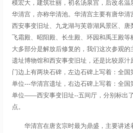
模宏大，建筑壮丽，初名汤泉宫，后改名温
华清宫，亦称华清池。华清宫主要有唐华清
西安事变旧址、九龙湖与芙蓉湖风景区、唐
飞霜殿、昭阳殿、长生殿、环园和禹王殿等
大多部分是解放后修复的，我们这次参观的
遗址博物馆和西安事变旧址，还是比较原汁
门边上有两块石碑，左边石碑上写着：全国
单位---华清宫遗址，右边石碑上写着：全
单位——西安事变旧址--五间厅，分别标出
点。
华清宫在唐玄宗时最为鼎盛，主要讲述着