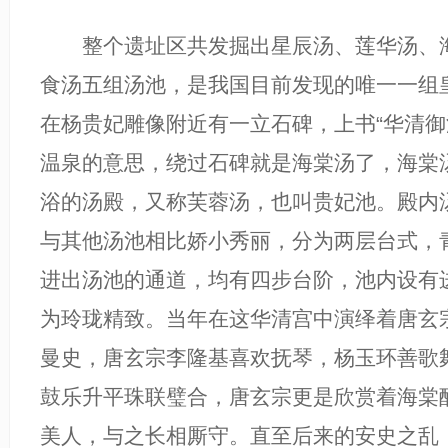
整个遗址区共发掘出星辰汤、莲华汤、海
食汤五组汤池，是我国目前发现的唯一一组
在杨贵妃雕像附近有一立石碑，上书“华清御
温泉的意思，绕过石碑就是海棠汤了，海棠
浴的汤殿，又称芙蓉汤，也叫贵妃池。殿内
与其他汤池相比娇小秀丽，分为两层台式，
进出汤池的通道，均有四步台阶，池内设有
为玲珑精致。当年在这华清宫中演绎着唐玄
曼史，唐玄宗李隆基喜欢抚琴，杨玉环善歌
鼓乐升平珠联璧合，唐玄宗更是欣赏着海棠
美人，与之长相厮守。直至后来的安史之乱