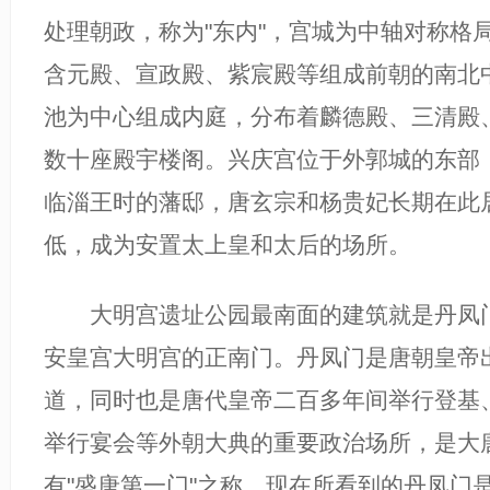
处理朝政，称为"东内"，宫城为中轴对称格
含元殿、宣政殿、紫宸殿等组成前朝的南北
池为中心组成内庭，分布着麟德殿、三清殿
数十座殿宇楼阁。兴庆宫位于外郭城的东部
临淄王时的藩邸，唐玄宗和杨贵妃长期在此
低，成为安置太上皇和太后的场所。
大明宫遗址公园最南面的建筑就是丹凤门
安皇宫大明宫的正南门。丹凤门是唐朝皇帝
道，同时也是唐代皇帝二百多年间举行登基
举行宴会等外朝大典的重要政治场所，是大
有"盛唐第一门"之称。现在所看到的丹凤门