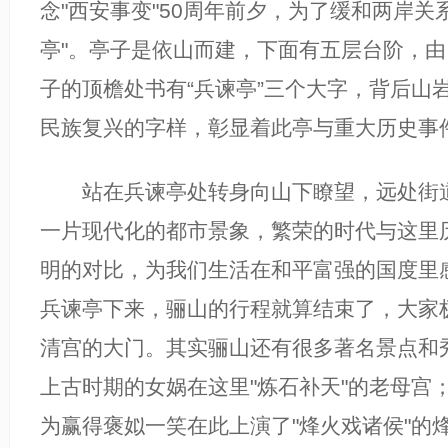
念"西安事变"50周年前夕，为了缓和两岸关
亭"。亭子是依山而建，下面有五层台阶，
子的顶檐处书有“兵谏亭”三个大字，背后山
民族复兴的字样，彰显着此亭与重大历史事
站在兵谏亭处转身向山下瞭望，远处街道
一片现代化的都市景象，繁荣的时代与这里
明的对比，为我们生活在和平富强的国度里
兵谏亭下来，骊山的行程就算结束了，大家
清宫的大门。其实骊山还有很多著名景点和
上古时期的女娲在这里"炼石补天"的老母宫
为赢得褒姒一笑在此上演了"烽火戏诸侯"的