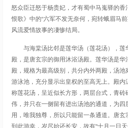
怒众臣迁怒于杨贵妃，才有蜀中马嵬驿的香
恨歌》中的“六军不发无奈何，宛转蛾眉马前
风流爱情故事的凄惨结局。
与海棠汤比邻是莲华汤（莲花汤），莲
殿，是唐玄宗的御用沐浴汤殿。莲华汤是华
殿，规格为最高级别，共分内外两殿，汤池
游泳池，充分显示出皇权的至高无上。殿内
称莲花汤，呈近似长方形，两层台式，青砖
伟，并只在一侧留有进出汤池的通道，为四
用，唯我独尊，所以只能留一条通道。唐玄
到此游幸，岁尽始还长安，故有"十月一日