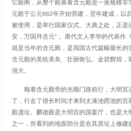
它殿阁，从整个殿基看含元殿是一座规模非
元殿于公元662年开始营建，翌年建成，以后
被使用，是举行国家仪式、大典之处，正是应
安，万国拜含元” 。唐代文人李华的代表作
就是当年的含元殿，是我国古代篇幅最长的
含元殿的美轮美奂、壮丽恢弘、金碧辉煌，
强大。
顺着含元殿旁的光顺门路前行，大明宫遗
了，行走了很长时间才来到太液池西池的宫
殿遗址。麟德殿是大明宫的国宴厅，也是大
之一，所看到的地面部分是在其原址上修建