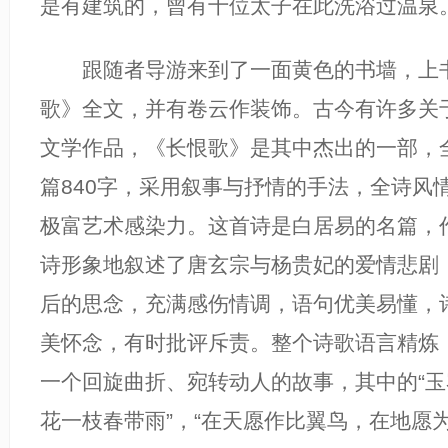
是有建筑的，曾有十位太子在此洗浴过温泉
跟随者导游来到了一面黄色的书墙，上
歌》全文，并有卷云作装饰。古今有许多关
文学作品，《长恨歌》是其中杰出的一部，全
篇840字，采用叙事与抒情的手法，全诗风
极富艺术感染力。这首诗是白居易的名篇，作
诗形象地叙述了唐玄宗与杨贵妃的爱情悲剧
后的思念，充满感伤情调，语句优美易懂，
美怀念，有时批评斥责。整个诗歌语言精炼
一个回旋曲折、宛转动人的故事，其中的“
花一枝春带雨”，“在天愿作比翼鸟，在地愿