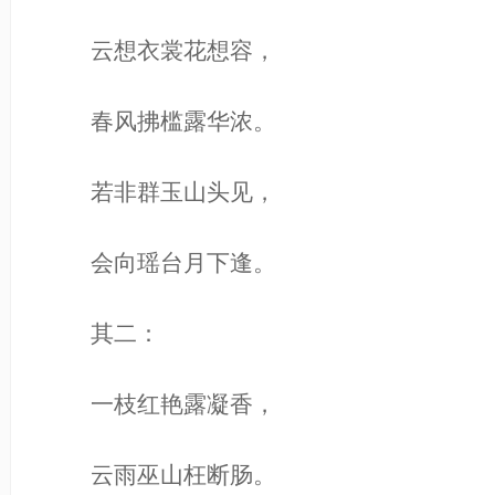
云想衣裳花想容，
春风拂槛露华浓。
若非群玉山头见，
会向瑶台月下逢。
其二：
一枝红艳露凝香，
云雨巫山枉断肠。