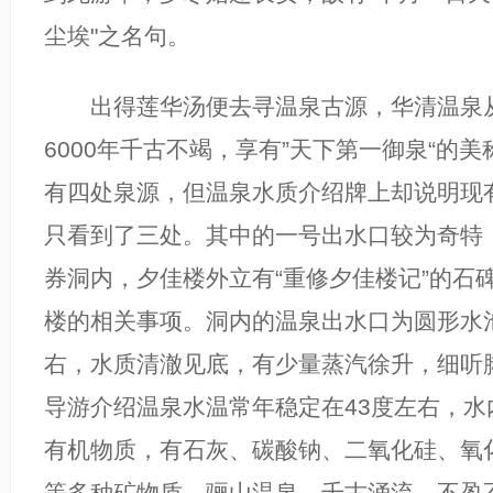
尘埃"之名句。
出得莲华汤便去寻温泉古源，华清温泉
6000年千古不竭，享有”天下第一御泉“的
有四处泉源，但温泉水质介绍牌上却说明现
只看到了三处。其中的一号出水口较为奇特，
券洞内，夕佳楼外立有“重修夕佳楼记”的石
楼的相关事项。洞内的温泉出水口为圆形水
右，水质清澈见底，有少量蒸汽徐升，细听
导游介绍温泉水温常年稳定在43度左右，水
有机物质，有石灰、碳酸钠、二氧化硅、氧
等多种矿物质，骊山温泉，千古涌流，不盈