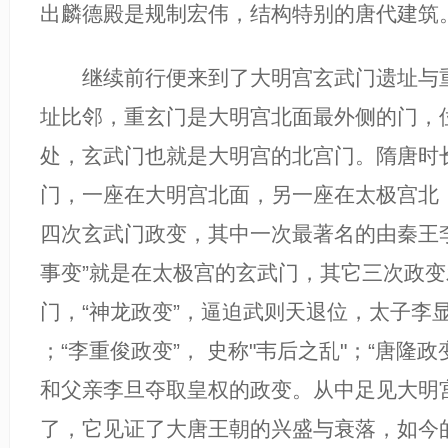
出麟德殿是规制宏伟，结构特别的唐代建筑
继续前行便来到了大明宫玄武门遗址与重
址比邻，重玄门是大明宫北面最外侧的门，
处，玄武门也就是大明宫的北宫门。隋唐时
门，一座在大明宫北面，另一座在太极宫北
四次玄武门政变，其中一次最著名的由秦王
事变”就是在太极宫的玄武门，其它三次政
门，“神龙政变”，逼迫武则天退位，太子李
；“李重俊政变”， 史称"韦后之乱"；“唐隆
和父亲李旦夺取皇权的政变。从中足见大明
了，它见证了大唐王朝的兴盛与衰落，如今