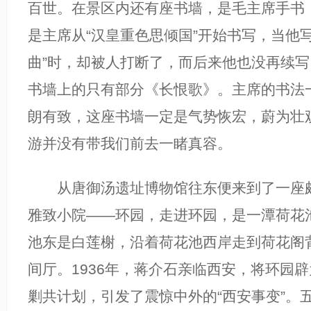
百世。在景区内还有座书墙，是毛主席手书
是主席从“汉皇重色思倾国”开始书写，当他
曲”时，却被人打断了，而后来他也没再续
书墙上的只有部分《长恨歌》。主席的书法
朗有致，这座书墙一定是气势恢宏，蔚为壮
游并没有带我们前去一睹真容。
从唐御汤遗址博物馆往东便来到了一座颇
雅致小院——环园，走进环园，是一潭荷花
池东是白莲榭，沿着荷花池西岸走到荷花阁
间厅。1936年，蒋介石亲临西安，将环园
剿共计划，引发了震惊中外的“西安事变”。