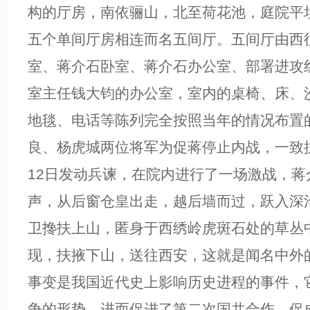
构的厅房，南依骊山，北至荷花池，庭院平
五个单间厅房相连而名五间厅。五间厅由西
室、蒋介石卧室、蒋介石办公室、部署进攻
室主任钱大钧的办公室，室内的桌椅、床、
地毯、电话等陈列完全按照当年的情况布置的
良、杨虎城两位将军为促蒋停止内战，一致抗
12日发动兵谏，在院内进行了一场激战，蒋
声，从后窗仓皇出走，越后墙而过，跃入深
卫搀扶上山，匿身于西绣岭虎斑石处的草丛
现，扶掖下山，送往西安，这就是闻名中外的
事变是我国近代史上影响历史进程的事件，
争的形势，进而促进了第二次国共合作，促