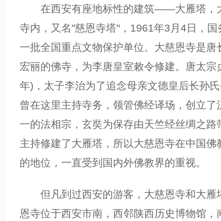
在西安有座地标性的建筑——大雁塔，大
寺内，又名"慈恩寺塔"，1961年3月4日，
一批全国重点文物保护单位。大慈恩寺是唐
宏丽的佛寺，为李唐皇室敕令修建。唐太宗贞
年)，太子李治为了追念母亲文德皇后长孙
曾在这里主持寺务，领管佛经译场，创立了
一的法相宗，玄奘为保存由天竺经丝绸之路
主持修建了大雁塔，所以大慈恩寺在中国佛
的地位，一直受到国内外佛教界的重视。
但凡到过西安的游客，大慈恩寺和大雁塔
恩寺位于西安市南，西邻陕西历史博物馆，