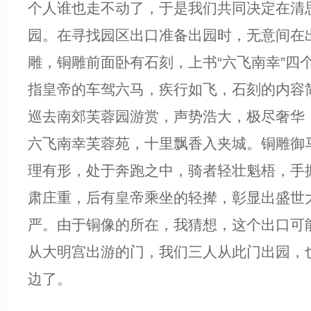
个人谁也走不动了，于是我们共同决定在清
园。在寻找园区出口准备出园时，无意间在
雕，铜雕前面卧有石刻，上书“六飞南幸”四个
指皇帝的车驾六马，疾行如飞，石刻的内容
巡去南郊芙蓉园游赏，声势浩大，极尽奢华
六飞南幸芙蓉苑，十里飘香入夹城。铜雕御
理有形，处于奔跑之中，骑者轻壮魁梧，手
肃庄重，后有皇帝乘坐的轻撵，彰显出盛世
严。由于铜像的所在，我猜想，这个出口可
从大明宫出游的门，我们三人从此门出园，
边了。