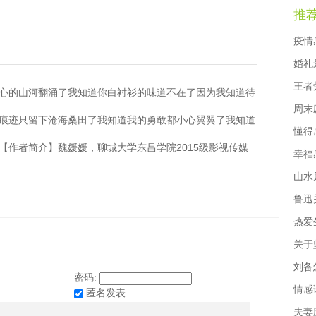
推
疫情
婚礼
王者
心的山河翻涌了我知道你白衬衫的味道不在了因为我知道待
周末
痕迹只留下沧海桑田了我知道我的勇敢都小心翼翼了我知道
懂得
【作者简介】魏媛媛，聊城大学东昌学院2015级影视传媒
幸福
山水
鲁迅
热爱
关于
刘备
密码:
情感
匿名发表
夫妻