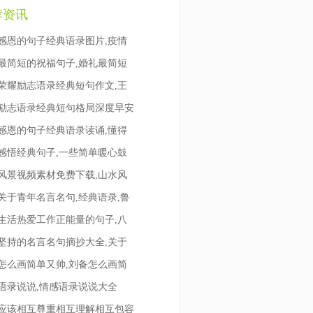
荐资讯
感恩的句子经典语录图片,疫情
最简短的祝福句子,婚礼最简短
荣耀励志语录经典短句作文,王
励志语录经典短句格局深度早安
感恩的句子经典语录读诵,懂得
感悟经典句子,一些简单暖心鼓
风景视频素材免费下载,山水风
关于青年名言名句,经典语录,鲁
生活热爱工作正能量的句子,八
坚持的名言名句摘抄大全,关于
怎么画简单又帅,刘备怎么画简
语录说说,情感语录说说大全
应该相互尊重相互理解相互包容