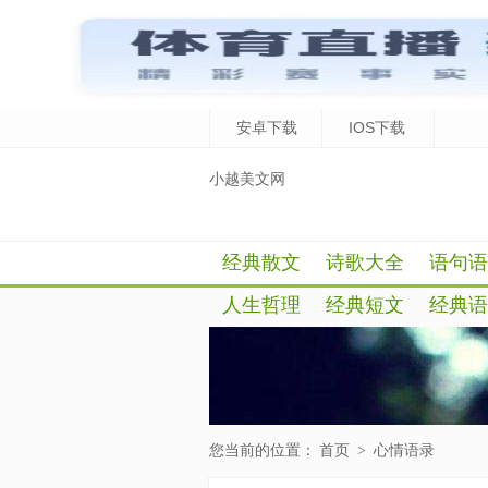
安卓下载
IOS下载
小越美文网
经典散文
诗歌大全
语句语
人生哲理
经典短文
经典语
您当前的位置：
首页
>
心情语录